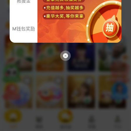
救援金
热门
彩票
电子
真人
棋牌
捕鱼
体育
热门
41
全部
更多
M钱包奖励
麻将胡了
麻将胡了2
DB电竞
熊猫体育
香港六合彩
快乐8六合彩
百家乐
龙虎